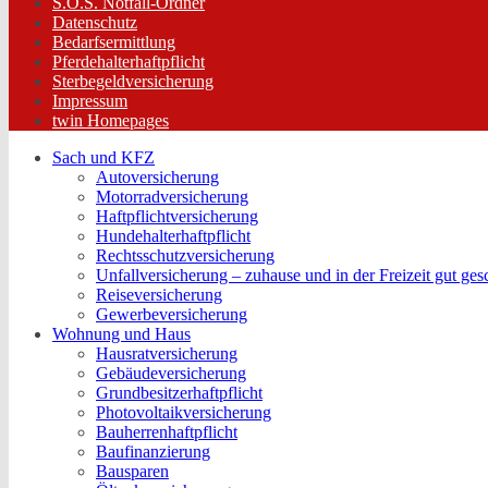
S.O.S. Notfall-Ordner
Datenschutz
Bedarfsermittlung
Pferdehalterhaftpflicht
Sterbegeldversicherung
Impressum
twin Homepages
Sach und KFZ
Autoversicherung
Motorradversicherung
Haftpflichtversicherung
Hundehalterhaftpflicht
Rechtsschutzversicherung
Unfallversicherung – zuhause und in der Freizeit gut ges
Reiseversicherung
Gewerbeversicherung
Wohnung und Haus
Hausratversicherung
Gebäudeversicherung
Grundbesitzerhaftpflicht
Photovoltaikversicherung
Bauherrenhaftpflicht
Baufinanzierung
Bausparen