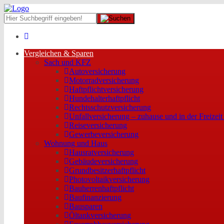
Vergleichen & Sparen
Sach und KFZ
Autoversicherung
Motorradversicherung
Haftpflichtversicherung
Hundehalterhaftpflicht
Rechtsschutzversicherung
Unfallversicherung – zuhause und in der Freizeit
Reiseversicherung
Gewerbeversicherung
Wohnung und Haus
Hausratversicherung
Gebäudeversicherung
Grundbesitzerhaftpflicht
Photovoltaikversicherung
Bauherrenhaftpflicht
Baufinanzierung
Bausparen
Öltankversicherung