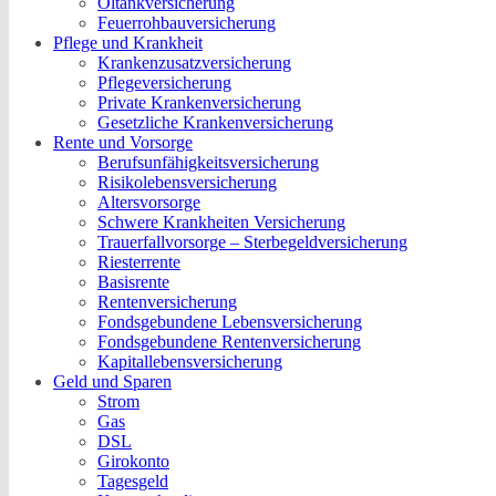
Öltankversicherung
Feuerrohbauversicherung
Pflege und Krankheit
Krankenzusatzversicherung
Pflegeversicherung
Private Krankenversicherung
Gesetzliche Krankenversicherung
Rente und Vorsorge
Berufs­unfähigkeitsversicherung
Risikolebensversicherung
Altersvorsorge
Schwere Krankheiten Versicherung
Trauerfallvorsorge – Sterbegeldversicherung
Riesterrente
Basisrente
Rentenversicherung
Fondsgebundene Lebensversicherung
Fondsgebundene Rentenversicherung
Kapitallebensversicherung
Geld und Sparen
Strom
Gas
DSL
Girokonto
Tagesgeld