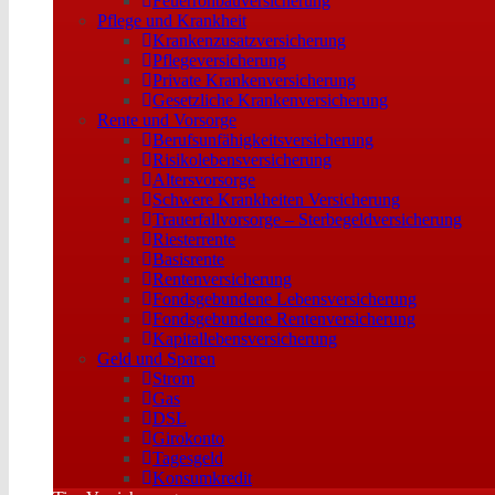
Feuerrohbauversicherung
Pflege und Krankheit
Krankenzusatzversicherung
Pflegeversicherung
Private Krankenversicherung
Gesetzliche Krankenversicherung
Rente und Vorsorge
Berufs­unfähigkeitsversicherung
Risikolebensversicherung
Altersvorsorge
Schwere Krankheiten Versicherung
Trauerfallvorsorge – Sterbegeldversicherung
Riesterrente
Basisrente
Rentenversicherung
Fondsgebundene Lebensversicherung
Fondsgebundene Rentenversicherung
Kapitallebensversicherung
Geld und Sparen
Strom
Gas
DSL
Girokonto
Tagesgeld
Konsumkredit