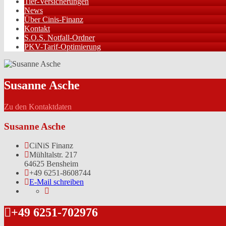
Tier-Versicherungen
News
Über Cinis-Finanz
Kontakt
S.O.S. Notfall-Ordner
PKV-Tarif-Optimierung
Susanne Asche
Zu den Kontaktdaten
Susanne Asche
CiNiS Finanz
Mühltalstr. 217
64625 Bensheim
+49 6251-8608744
E-Mail schreiben
+49 6251-702976