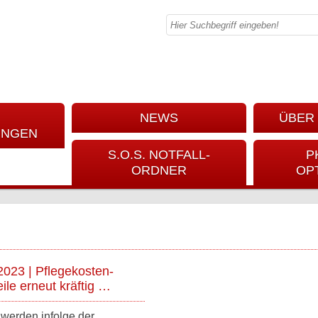
NEWS
ÜBER 
UNGEN
S.O.S. NOTFALL-
P
ORDNER
OP
2023 | Pflegekosten-
ile erneut kräftig …
werden infolge der