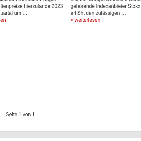
lienpreise hierzulande 2023
gehörende Indexanbieter Stoxx 
Quartal um …
erhöht den zulässigen …
sen
> weiterlesen
Seite 1 von 1