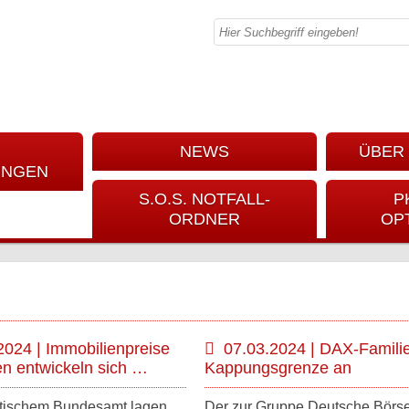
NEWS
ÜBER 
UNGEN
S.O.S. NOTFALL-
P
ORDNER
OP
2024 | Immobilienpreise
07.03.2024 | DAX-Famili
en entwickeln sich …
Kappungsgrenze an
istischem Bundesamt lagen
Der zur Gruppe Deutsche Börs