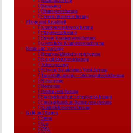
Baufinanzierung
Bausparen
Öltankversicherung
Feuerrohbauversicherung
Pflege und Krankheit
Krankenzusatzversicherung
Pflegeversicherung
Private Krankenversicherung
Gesetzliche Krankenversicherung
Rente und Vorsorge
Berufs­unfähigkeitsversicherung
Risikolebensversicherung
Altersvorsorge
Schwere Krankheiten Versicherung
Trauerfallvorsorge – Sterbegeldversicherung
Riesterrente
Basisrente
Rentenversicherung
Fondsgebundene Lebensversicherung
Fondsgebundene Rentenversicherung
Kapitallebensversicherung
Geld und Sparen
Strom
Gas
DSL