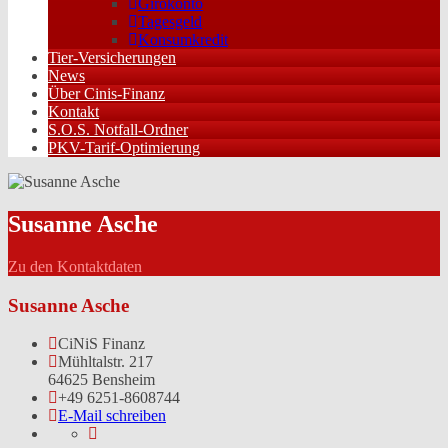
Girokonto
Tagesgeld
Konsumkredit
Tier-Versicherungen
News
Über Cinis-Finanz
Kontakt
S.O.S. Notfall-Ordner
PKV-Tarif-Optimierung
Susanne Asche
Zu den Kontaktdaten
Susanne Asche
CiNiS Finanz
Mühltalstr. 217
64625 Bensheim
+49 6251-8608744
E-Mail schreiben