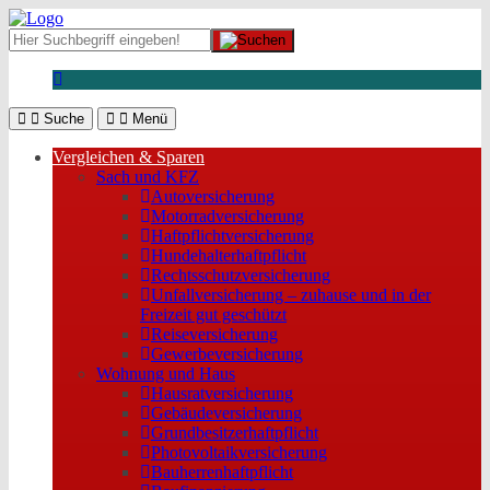
Suche
Menü
Vergleichen & Sparen
Sach und KFZ
Autoversicherung
Motorradversicherung
Haftpflichtversicherung
Hundehalterhaftpflicht
Rechtsschutzversicherung
Unfallversicherung – zuhause und in der
Freizeit gut geschützt
Reiseversicherung
Gewerbeversicherung
Wohnung und Haus
Hausratversicherung
Gebäudeversicherung
Grundbesitzerhaftpflicht
Photovoltaikversicherung
Bauherrenhaftpflicht