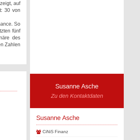
zeigt, auf
t: 30 von
mance. So
zten fünf
onäre des
en Zahlen
Susanne Asche
Zu den Kontaktdaten
Susanne Asche
CiNiS Finanz