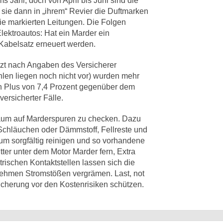
Jahr, doch von April bis Juni sind die
sie dann in „ihrem“ Revier die Duftmarken
ie markierten Leitungen. Die Folgen
Elektroautos: Hat ein Marder ein
Kabelsatz erneuert werden.
etzt nach Angaben des Versicherer
len liegen noch nicht vor) wurden mehr
ein Plus von 7,4 Prozent gegenüber dem
ersicherter Fälle.
raum auf Marderspuren zu checken. Dazu
Schläuchen oder Dämmstoff, Fellreste und
um sorgfältig reinigen und so vorhandene
ter unter dem Motor Marder fern, Extra
schen Kontaktstellen lassen sich die
nehmen Stromstößen vergrämen. Last, not
rsicherung vor den Kostenrisiken schützen.