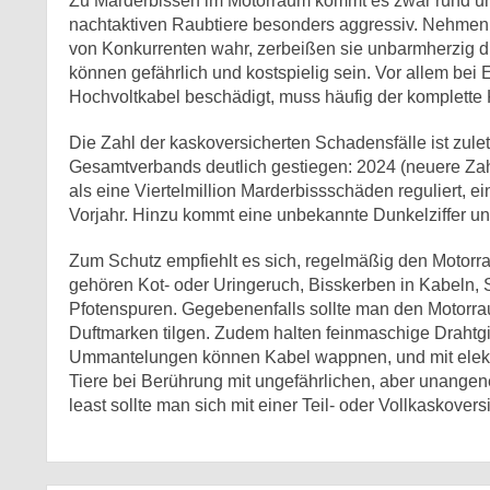
Zu Marderbissen im Motorraum kommt es zwar rund ums 
nachtaktiven Raubtiere besonders aggressiv. Nehmen 
von Konkurrenten wahr, zerbeißen sie unbarmherzig d
können gefährlich und kostspielig sein. Vor allem bei 
Hochvoltkabel beschädigt, muss häufig der komplette 
Die Zahl der kaskoversicherten Schadensfälle ist zul
Gesamtverbands deutlich gestiegen: 2024 (neuere Zah
als eine Viertelmillion Marderbissschäden reguliert, 
Vorjahr. Hinzu kommt eine unbekannte Dunkelziffer unv
Zum Schutz empfiehlt es sich, regelmäßig den Motor
gehören Kot- oder Uringeruch, Bisskerben in Kabeln, 
Pfotenspuren. Gegebenenfalls sollte man den Motorra
Duftmarken tilgen. Zudem halten feinmaschige Drahtgit
Ummantelungen können Kabel wappnen, und mit elektri
Tiere bei Berührung mit ungefährlichen, aber unange
least sollte man sich mit einer Teil- oder Vollkaskove