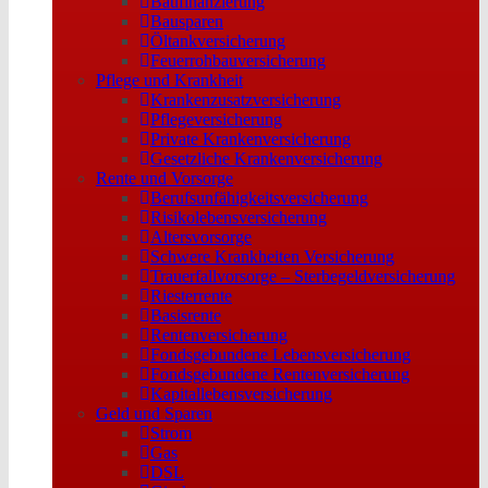
Baufinanzierung
Bausparen
Öltankversicherung
Feuerrohbauversicherung
Pflege und Krankheit
Krankenzusatzversicherung
Pflegeversicherung
Private Krankenversicherung
Gesetzliche Krankenversicherung
Rente und Vorsorge
Berufs­unfähigkeitsversicherung
Risikolebensversicherung
Altersvorsorge
Schwere Krankheiten Versicherung
Trauerfallvorsorge – Sterbegeldversicherung
Riesterrente
Basisrente
Rentenversicherung
Fondsgebundene Lebensversicherung
Fondsgebundene Rentenversicherung
Kapitallebensversicherung
Geld und Sparen
Strom
Gas
DSL