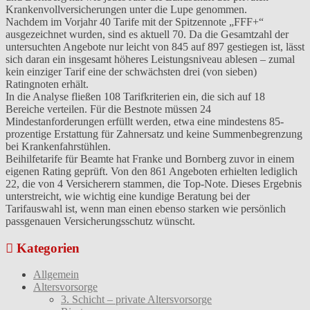
Krankenvollversicherungen unter die Lupe genommen.
Nachdem im Vorjahr 40 Tarife mit der Spitzennote „FFF+“
ausgezeichnet wurden, sind es aktuell 70. Da die Gesamtzahl der
untersuchten Angebote nur leicht von 845 auf 897 gestiegen ist, lässt
sich daran ein insgesamt höheres Leistungsniveau ablesen – zumal
kein einziger Tarif eine der schwächsten drei (von sieben)
Ratingnoten erhält.
In die Analyse fließen 108 Tarifkriterien ein, die sich auf 18
Bereiche verteilen. Für die Bestnote müssen 24
Mindestanforderungen erfüllt werden, etwa eine mindestens 85-
prozentige Erstattung für Zahnersatz und keine Summenbegrenzung
bei Krankenfahrstühlen.
Beihilfetarife für Beamte hat Franke und Bornberg zuvor in einem
eigenen Rating geprüft. Von den 861 Angeboten erhielten lediglich
22, die von 4 Versicherern stammen, die Top-Note. Dieses Ergebnis
unterstreicht, wie wichtig eine kundige Beratung bei der
Tarifauswahl ist, wenn man einen ebenso starken wie persönlich
passgenauen Versicherungsschutz wünscht.
Kategorien
Allgemein
Altersvorsorge
3. Schicht – private Altersvorsorge