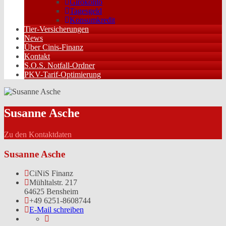
Girokonto
Tagesgeld
Konsumkredit
Tier-Versicherungen
News
Über Cinis-Finanz
Kontakt
S.O.S. Notfall-Ordner
PKV-Tarif-Optimierung
Susanne Asche
Zu den Kontaktdaten
Susanne Asche
CiNiS Finanz
Mühltalstr. 217
64625 Bensheim
+49 6251-8608744
E-Mail schreiben