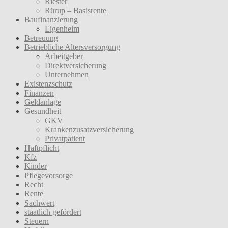
Riester
Rürup – Basisrente
Baufinanzierung
Eigenheim
Betreuung
Betriebliche Altersversorgung
Arbeitgeber
Direktversicherung
Unternehmen
Existenzschutz
Finanzen
Geldanlage
Gesundheit
GKV
Krankenzusatzversicherung
Privatpatient
Haftpflicht
Kfz
Kinder
Pflegevorsorge
Recht
Rente
Sachwert
staatlich gefördert
Steuern