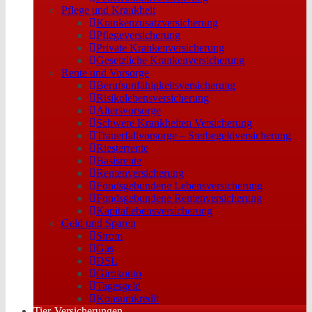
Pflege und Krankheit
Krankenzusatzversicherung
Pflegeversicherung
Private Krankenversicherung
Gesetzliche Krankenversicherung
Rente und Vorsorge
Berufs­unfähigkeitsversicherung
Risikolebensversicherung
Altersvorsorge
Schwere Krankheiten Versicherung
Trauerfallvorsorge – Sterbegeldversicherung
Riesterrente
Basisrente
Rentenversicherung
Fondsgebundene Lebensversicherung
Fondsgebundene Rentenversicherung
Kapitallebensversicherung
Geld und Sparen
Strom
Gas
DSL
Girokonto
Tagesgeld
Konsumkredit
Tier-Versicherungen