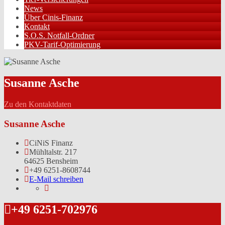
News
Über Cinis-Finanz
Kontakt
S.O.S. Notfall-Ordner
PKV-Tarif-Optimierung
Susanne Asche
Zu den Kontaktdaten
Susanne Asche
CiNiS Finanz
Mühltalstr. 217
64625 Bensheim
+49 6251-8608744
E-Mail schreiben
+49 6251-702976