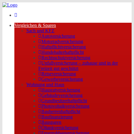
Vergleichen & Sparen
Sach und KFZ
Autoversicherung
Motorradversicherung
Haftpflichtversicherung
Hundehalterhaftpflicht
Rechtsschutzversicherung
Unfallversicherung – zuhause und in der
Freizeit gut geschützt
Reiseversicherung
Gewerbeversicherung
Wohnung und Haus
Hausratversicherung
Gebäudeversicherung
Grundbesitzerhaftpflicht
Photovoltaikversicherung
Bauherrenhaftpflicht
Baufinanzierung
Bausparen
Öltankversicherung
Feuerrohbauversicherung