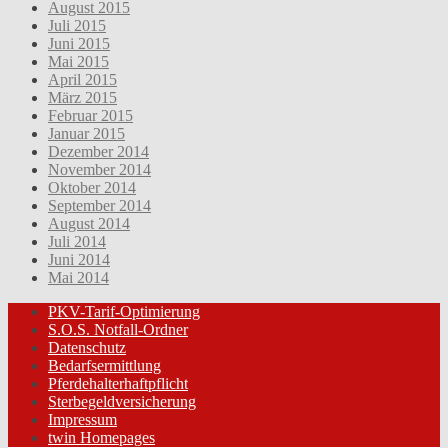
August 2015
Juli 2015
Juni 2015
Mai 2015
April 2015
März 2015
Februar 2015
Januar 2015
Dezember 2014
November 2014
Oktober 2014
September 2014
August 2014
Juli 2014
Juni 2014
Mai 2014
PKV-Tarif-Optimierung
S.O.S. Notfall-Ordner
Datenschutz
Bedarfsermittlung
Pferdehalterhaftpflicht
Sterbegeldversicherung
Impressum
twin Homepages