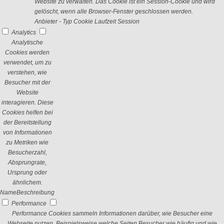
Website zu verwalten. Das Cookie ist ein Session-Cookie und wird
gelöscht, wenn alle Browser-Fenster geschlossen werden.
Anbieter
-
Typ
Cookie
Laufzeit
Session
Analytics
Analytische
Cookies werden
verwendet, um zu
verstehen, wie
Besucher mit der
Website
interagieren. Diese
Cookies helfen bei
der Bereitstellung
von Informationen
zu Metriken wie
Besucherzahl,
Absprungrate,
Ursprung oder
ähnlichem.
Name
Beschreibung
Performance
Performance Cookies sammeln Informationen darüber, wie Besucher eine
Webseite nutzen. Beispielsweise welche Seiten Besucher wie häufig und wie