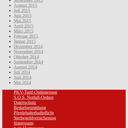
September 2015
August 2015
Juli 2015
Juni 2015
Mai 2015
April 2015
März 2015
Februar 2015
Januar 2015
Dezember 2014
November 2014
Oktober 2014
September 2014
August 2014
Juli 2014
Juni 2014
Mai 2014
PKV-Tarif-Optimierung
S.O.S. Notfall-Ordner
Datenschutz
Bedarfsermittlung
Pferdehalterhaftpflicht
Sterbegeldversicherung
Impressum