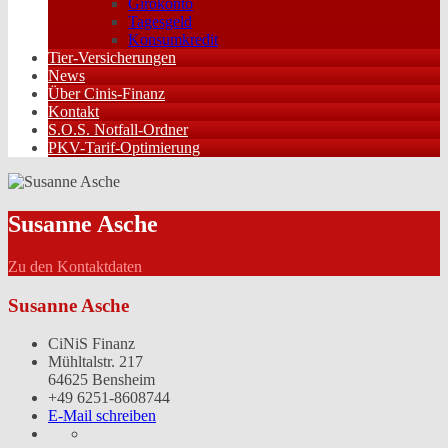
Girokonto
Tagesgeld
Konsumkredit
Tier-Versicherungen
News
Über Cinis-Finanz
Kontakt
S.O.S. Notfall-Ordner
PKV-Tarif-Optimierung
Susanne Asche
Zu den Kontaktdaten
Susanne Asche
CiNiS Finanz
Mühltalstr. 217
64625 Bensheim
+49 6251-8608744
E-Mail schreiben