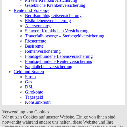
Private Krankenversicherung
Gesetzliche Krankenversicherung
Rente und Vorsorge
Berufs­unfähigkeitsversicherung
Risikolebensversicherung
Altersvorsorge
Schwere Krankheiten Versicherung
Trauerfallvorsorge – Sterbegeldversicherung
Riesterrente
Basisrente
Rentenversicherung
Fondsgebundene Lebensversicherung
Fondsgebundene Rentenversicherung
Kapitallebensversicherung
Geld und Sparen
Strom
Gas
DSL
Girokonto
Tagesgeld
Konsumkredit
Verwendung von Cookies
Wir nutzen Cookies auf unserer Website. Einige von ihnen sind
notwendig während andere uns helfen, diese Website und Ihre