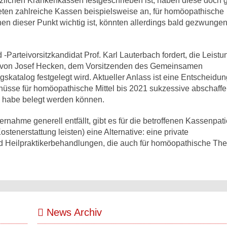
zlichen Krankenkassen festgeschrieben ist, haben diese doch 
eten zahlreiche Kassen beispielsweise an, für homöopathische
n dieser Punkt wichtig ist, könnten allerdings bald gezwungen 
Parteivorsitzkandidat Prof. Karl Lauterbach fordert, die Leistu
ei von Josef Hecken, dem Vorsitzenden des Gemeinsamen
katalog festgelegt wird. Aktueller Anlass ist eine Entscheidu
üsse für homöopathische Mittel bis 2021 sukzessive abschaffen
h habe belegt werden können.
ahme generell entfällt, gibt es für die betroffenen Kassenpat
tenerstattung leisten) eine Alternative: eine private
d Heilpraktikerbehandlungen, die auch für homöopathische The
News Archiv