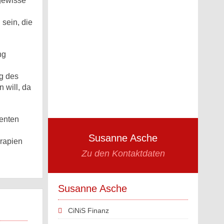
gewisse
sein, die
ng
ng des
 will, da
ienten
Susanne Asche
rapien
Zu den Kontaktdaten
Susanne Asche
CiNiS Finanz