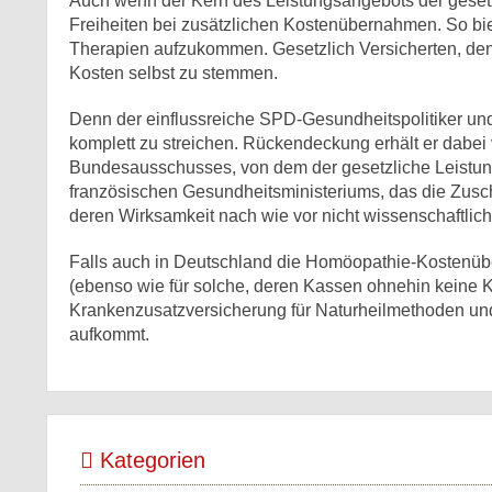
Auch wenn der Kern des Leistungsangebots der geset
Freiheiten bei zusätzlichen Kostenübernahmen. So bi
Therapien aufzukommen. Gesetzlich Versicherten, dene
Kosten selbst zu stemmen.
Denn der einflussreiche SPD-Gesundheitspolitiker und -
komplett zu streichen. Rückendeckung erhält er dab
Bundesausschusses, von dem der gesetzliche Leistungs
französischen Gesundheitsministeriums, das die Zusch
deren Wirksamkeit nach wie vor nicht wissenschaftlic
Falls auch in Deutschland die Homöopathie-Kostenübern
(ebenso wie für solche, deren Kassen ohnehin keine Kos
Krankenzusatzversicherung für Naturheilmethoden un
aufkommt.
Kategorien