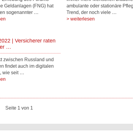
ge Geldanlagen (FNG) hat
ambulante oder stationäre Pfleg
en sogenannter …
Trend, der noch viele …
sen
> weiterlesen
2022 | Versicherer raten
ter …
kt zwischen Russland und
 findet auch im digitalen
, wie seit …
sen
Seite 1 von 1