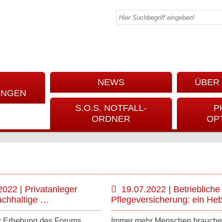
NEWS
ÜBER 
UNGEN
S.O.S. NOTFALL-
P
ORDNER
OP
2022 | Privatanleger
19.07.2022 | Betriebliche
achhaltige …
Pflegeversicherung: ein He
r Erhebung des Forums
Immer mehr Menschen brauch