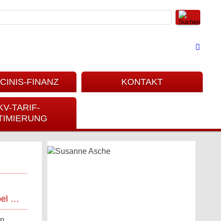
CINIS-FINANZ
KONTAKT
KV-TARIF-
TIMIERUNG
bel …
en