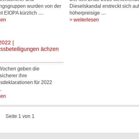
ungsgruppen wurden von der
Dieselskandal erstreckt sich au
ht EIOPA kürzlich …
höherpreisige …
sen
> weiterlesen
2022 |
ssbeteiligungen ächzen
 Wochen geben die
icherer ihre
sdeklarationen für 2022
…
sen
Seite 1 von 1