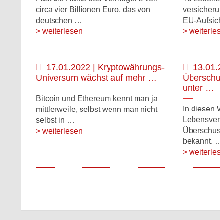
circa vier Billionen Euro, das von
versicher
deutschen …
EU-Aufsic
> weiterlesen
> weiterle
17.01.2022 | Kryptowährungs-
13.01.
Universum wächst auf mehr …
Überschu
unter …
Bitcoin und Ethereum kennt man ja
In diesen
mittlerweile, selbst wenn man nicht
Lebensvers
selbst in …
Überschus
> weiterlesen
bekannt. 
> weiterle