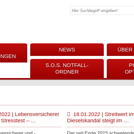
NEWS
ÜBER 
UNGEN
S.O.S. NOTFALL-
P
ORDNER
OP
2022 | Lebensversicherer
18.01.2022 | Streitwert i
 Stresstest – …
Dieselskandal steigt im …
ersicherer und -
Der seit Ende 2015 schwelend