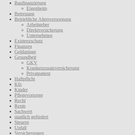
Baufinanzierung
Eigenheim
Betreuung
Betriebliche Altersversorgung
Arbeitgeber
Direktversicherung
Unternehmen
Existenzschutz
Finanzen
Geldanlage
Gesundheit
GKV
Krankenzusatzversicherung
Privatpatient
Haftpflicht
Kfz
Kinder
Pflegevorsorge
Recht
Rente
Sachwert
staatlich gefördert
Steuern
Unfall
Versicherungen