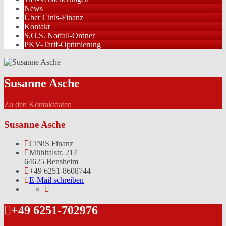
News
Über Cinis-Finanz
Kontakt
S.O.S. Notfall-Ordner
PKV-Tarif-Optimierung
Susanne Asche
Zu den Kontaktdaten
Susanne Asche
CiNiS Finanz
Mühltalstr. 217
64625 Bensheim
+49 6251-8608744
E-Mail schreiben
+49 6251-702976