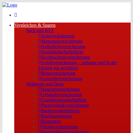
Vergleichen & Sparen
Sach und KFZ
Autoversicherung
Motorradversicherung
Haftpflichtversicherung
Hundehalterhaftpflicht
Rechtsschutzversicherung
Unfallversicherung – zuhause und in der
Freizeit gut geschützt
Reiseversicherung
Gewerbeversicherung
Wohnung und Haus
Hausratversicherung
Gebäudeversicherung
Grundbesitzerhaftpflicht
Photovoltaikversicherung
Bauherrenhaftpflicht
Baufinanzierung
Bausparen
Öltankversicherung
Feuerrohbauversicherung