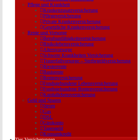
Pflege und Krankheit
Krankenzusatzversicherung
Pflegeversicherung
Private Krankenversicherung
Gesetzliche Krankenversicherung
Rente und Vorsorge
Berufs­unfähigkeitsversicherung
Risikolebensversicherung
Altersvorsorge
Schwere Krankheiten Versicherung
Trauerfallvorsorge – Sterbegeldversicherung
Riesterrente
Basisrente
Rentenversicherung
Fondsgebundene Lebensversicherung
Fondsgebundene Rentenversicherung
Kapitallebensversicherung
Geld und Sparen
Strom
Gas
DSL
Girokonto
Tagesgeld
Konsumkredit
Tier-Versicherungen