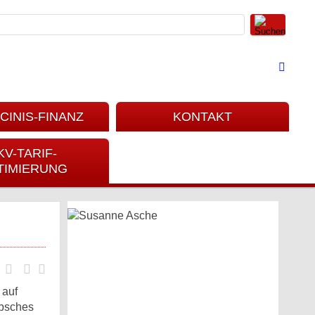
CINIS-FINANZ
KONTAKT
KV-TARIF-
TIMIERUNG
 auf
übsches