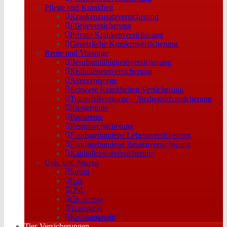
Pflege und Krankheit
Krankenzusatzversicherung
Pflegeversicherung
Private Krankenversicherung
Gesetzliche Krankenversicherung
Rente und Vorsorge
Berufs­unfähigkeitsversicherung
Risikolebensversicherung
Altersvorsorge
Schwere Krankheiten Versicherung
Trauerfallvorsorge – Sterbegeldversicherung
Riesterrente
Basisrente
Rentenversicherung
Fondsgebundene Lebensversicherung
Fondsgebundene Rentenversicherung
Kapitallebensversicherung
Geld und Sparen
Strom
Gas
DSL
Girokonto
Tagesgeld
Konsumkredit
Tier-Versicherungen