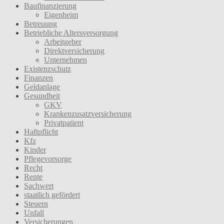
Baufinanzierung
Eigenheim
Betreuung
Betriebliche Altersversorgung
Arbeitgeber
Direktversicherung
Unternehmen
Existenzschutz
Finanzen
Geldanlage
Gesundheit
GKV
Krankenzusatzversicherung
Privatpatient
Haftpflicht
Kfz
Kinder
Pflegevorsorge
Recht
Rente
Sachwert
staatlich gefördert
Steuern
Unfall
Versicherungen