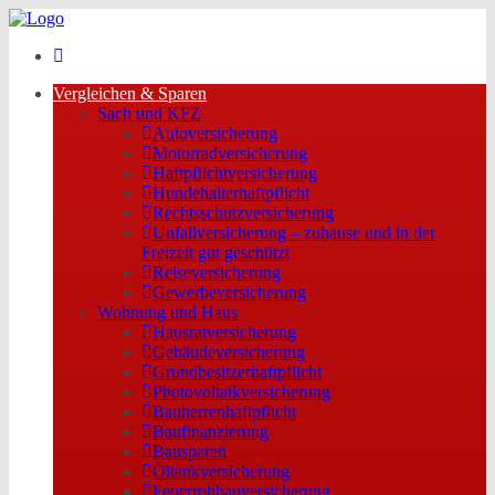
Vergleichen & Sparen
Sach und KFZ
Autoversicherung
Motorradversicherung
Haftpflichtversicherung
Hundehalterhaftpflicht
Rechtsschutzversicherung
Unfallversicherung – zuhause und in der
Freizeit gut geschützt
Reiseversicherung
Gewerbeversicherung
Wohnung und Haus
Hausratversicherung
Gebäudeversicherung
Grundbesitzerhaftpflicht
Photovoltaikversicherung
Bauherrenhaftpflicht
Baufinanzierung
Bausparen
Öltankversicherung
Feuerrohbauversicherung