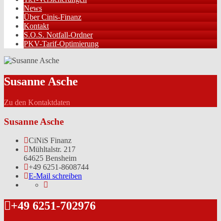
News
Über Cinis-Finanz
Kontakt
S.O.S. Notfall-Ordner
PKV-Tarif-Optimierung
Susanne Asche
Zu den Kontaktdaten
Susanne Asche
CiNiS Finanz
Mühltalstr. 217
64625 Bensheim
+49 6251-8608744
E-Mail schreiben
+49 6251-702976