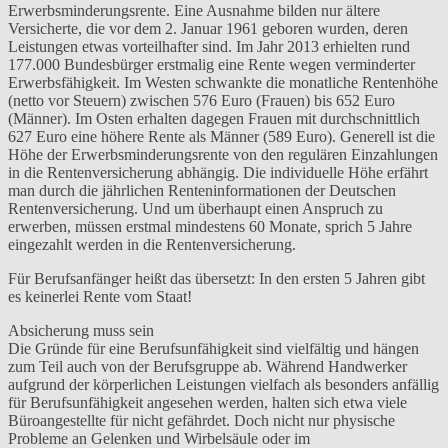
Erwerbsminderungsrente. Eine Ausnahme bilden nur ältere
Versicherte, die vor dem 2. Januar 1961 geboren wurden, deren
Leistungen etwas vorteilhafter sind. Im Jahr 2013 erhielten rund
177.000 Bundesbürger erstmalig eine Rente wegen verminderter
Erwerbsfähigkeit. Im Westen schwankte die monatliche Rentenhöhe
(netto vor Steuern) zwischen 576 Euro (Frauen) bis 652 Euro
(Männer). Im Osten erhalten dagegen Frauen mit durchschnittlich
627 Euro eine höhere Rente als Männer (589 Euro). Generell ist die
Höhe der Erwerbsminderungsrente von den regulären Einzahlungen
in die Rentenversicherung abhängig. Die individuelle Höhe erfährt
man durch die jährlichen Renteninformationen der Deutschen
Rentenversicherung. Und um überhaupt einen Anspruch zu
erwerben, müssen erstmal mindestens 60 Monate, sprich 5 Jahre
eingezahlt werden in die Rentenversicherung.
Für Berufsanfänger heißt das übersetzt: In den ersten 5 Jahren gibt
es keinerlei Rente vom Staat!
Absicherung muss sein
Die Gründe für eine Berufsunfähigkeit sind vielfältig und hängen
zum Teil auch von der Berufsgruppe ab. Während Handwerker
aufgrund der körperlichen Leistungen vielfach als besonders anfällig
für Berufsunfähigkeit angesehen werden, halten sich etwa viele
Büroangestellte für nicht gefährdet. Doch nicht nur physische
Probleme an Gelenken und Wirbelsäule oder im