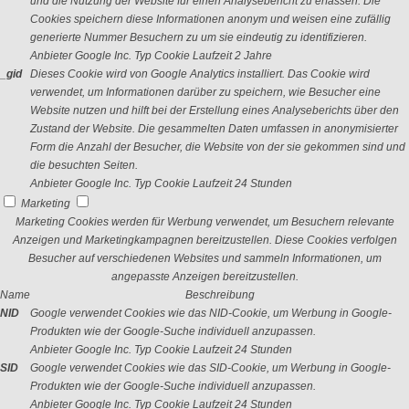
und die Nutzung der Website für einen Analysebericht zu erfassen. Die
Cookies speichern diese Informationen anonym und weisen eine zufällig
generierte Nummer Besuchern zu um sie eindeutig zu identifizieren.
Anbieter
Google Inc.
Typ
Cookie
Laufzeit
2 Jahre
_gid
Dieses Cookie wird von Google Analytics installiert. Das Cookie wird
verwendet, um Informationen darüber zu speichern, wie Besucher eine
Website nutzen und hilft bei der Erstellung eines Analyseberichts über den
Zustand der Website. Die gesammelten Daten umfassen in anonymisierter
Form die Anzahl der Besucher, die Website von der sie gekommen sind und
die besuchten Seiten.
Anbieter
Google Inc.
Typ
Cookie
Laufzeit
24 Stunden
Marketing
Marketing Cookies werden für Werbung verwendet, um Besuchern relevante
Anzeigen und Marketingkampagnen bereitzustellen. Diese Cookies verfolgen
Besucher auf verschiedenen Websites und sammeln Informationen, um
angepasste Anzeigen bereitzustellen.
Name
Beschreibung
NID
Google verwendet Cookies wie das NID-Cookie, um Werbung in Google-
Produkten wie der Google-Suche individuell anzupassen.
Anbieter
Google Inc.
Typ
Cookie
Laufzeit
24 Stunden
SID
Google verwendet Cookies wie das SID-Cookie, um Werbung in Google-
Produkten wie der Google-Suche individuell anzupassen.
Anbieter
Google Inc.
Typ
Cookie
Laufzeit
24 Stunden