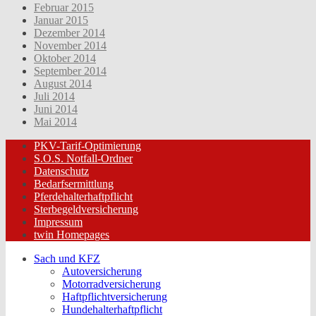
Februar 2015
Januar 2015
Dezember 2014
November 2014
Oktober 2014
September 2014
August 2014
Juli 2014
Juni 2014
Mai 2014
PKV-Tarif-Optimierung
S.O.S. Notfall-Ordner
Datenschutz
Bedarfsermittlung
Pferdehalterhaftpflicht
Sterbegeldversicherung
Impressum
twin Homepages
Sach und KFZ
Autoversicherung
Motorradversicherung
Haftpflichtversicherung
Hundehalterhaftpflicht