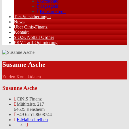
Girokonto
Tagesgeld
Konsumkredit
Tier-Versicherungen
News
Über Cinis-Finanz
Kontakt
S.O.S. Notfall-Ordner
PKV-Tarif-Optimierung
Susanne Asche
Zu den Kontaktdaten
Susanne Asche
CiNiS Finanz
Mühltalstr. 217
64625 Bensheim
+49 6251-8608744
E-Mail schreiben