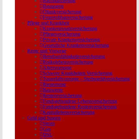
Baufinanzierung
Bausparen
Öltankversicherung
Feuerrohbauversicherung
Pflege und Krankheit
Krankenzusatzversicherung
Pflegeversicherung
Private Krankenversicherung
Gesetzliche Krankenversicherung
Rente und Vorsorge
Berufs­unfähigkeitsversicherung
Risikolebensversicherung
Altersvorsorge
Schwere Krankheiten Versicherung
Trauerfallvorsorge – Sterbegeldversicherung
Riesterrente
Basisrente
Rentenversicherung
Fondsgebundene Lebensversicherung
Fondsgebundene Rentenversicherung
Kapitallebensversicherung
Geld und Sparen
Strom
Gas
DSL