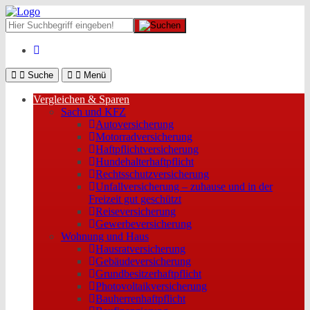
Suche
Menü
Vergleichen & Sparen
Sach und KFZ
Autoversicherung
Motorradversicherung
Haftpflichtversicherung
Hundehalterhaftpflicht
Rechtsschutzversicherung
Unfallversicherung – zuhause und in der
Freizeit gut geschützt
Reiseversicherung
Gewerbeversicherung
Wohnung und Haus
Hausratversicherung
Gebäudeversicherung
Grundbesitzerhaftpflicht
Photovoltaikversicherung
Bauherrenhaftpflicht