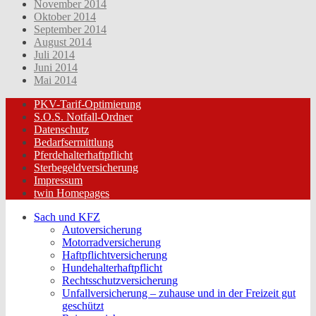
November 2014
Oktober 2014
September 2014
August 2014
Juli 2014
Juni 2014
Mai 2014
PKV-Tarif-Optimierung
S.O.S. Notfall-Ordner
Datenschutz
Bedarfsermittlung
Pferdehalterhaftpflicht
Sterbegeldversicherung
Impressum
twin Homepages
Sach und KFZ
Autoversicherung
Motorradversicherung
Haftpflichtversicherung
Hundehalterhaftpflicht
Rechtsschutzversicherung
Unfallversicherung – zuhause und in der Freizeit gut
geschützt