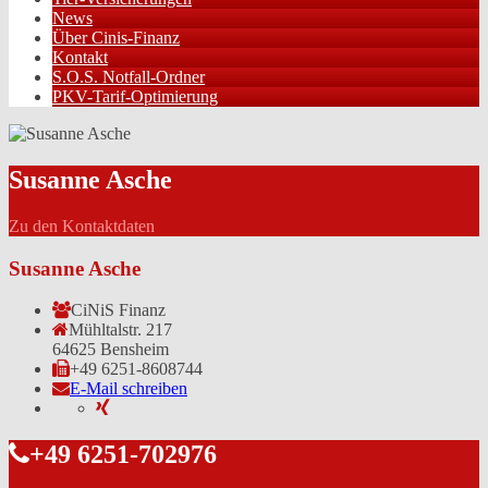
News
Über Cinis-Finanz
Kontakt
S.O.S. Notfall-Ordner
PKV-Tarif-Optimierung
Susanne Asche
Zu den Kontaktdaten
Susanne Asche
CiNiS Finanz
Mühltalstr. 217
64625 Bensheim
+49 6251-8608744
E-Mail schreiben
+49 6251-702976