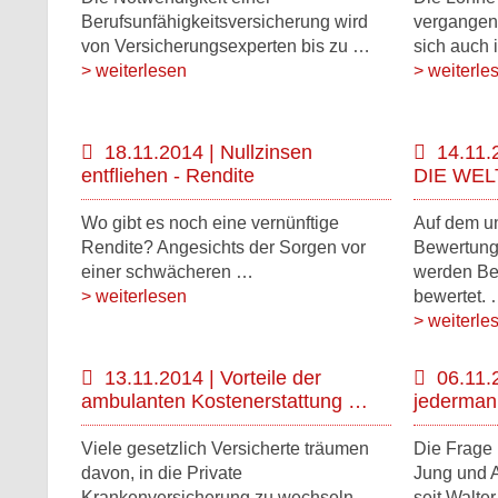
Berufsunfähigkeitsversicherung wird
vergangen
von Versicherungsexperten bis zu …
sich auch
> weiterlesen
> weiterle
18.11.2014 | Nullzinsen
14.11.
entfliehen - Rendite
DIE WELT
Wo gibt es noch eine vernünftige
Auf dem u
Rendite? Angesichts der Sorgen vor
Bewertung
einer schwächeren …
werden Be
> weiterlesen
bewertet.
> weiterle
13.11.2014 | Vorteile der
06.11.
ambulanten Kostenerstattung …
jedermann
Viele gesetzlich Versicherte träumen
Die Frage 
davon, in die Private
Jung und 
Krankenversicherung zu wechseln …
seit Walte