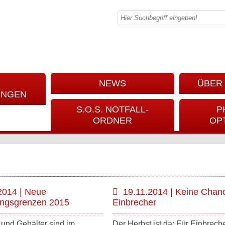
NEWS
ÜBER 
UNGEN
S.O.S. NOTFALL-
P
ORDNER
OP
2014 | Neue
19.11.2014 | Keine Chanc
ngsgrenzen 2015
Einbrecher
und Gehälter sind im
Der Herbst ist da: Für Einbrech