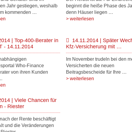
en Jahr gestiegen, weshalb
beginnt die heiße Phase des Ja
 im kommenden …
denn Häuser liegen …
sen
> weiterlesen
2014 | Top-400-Berater in
14.11.2014 | Später Wech
 - 14.11.2014
Kfz-Versicherung mit …
nabhängigen
Im November trudeln bei den m
sportal Who-Finance
Versicherten die neuen
rater von ihren Kunden
Beitragsbescheide für Ihre …
 …
> weiterlesen
sen
2014 | Viele Chancen für
 - Riester
nach der Rente beschäftigt
Alt und die Veränderungen
r Riester …