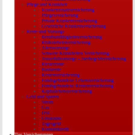
Pflege und Krankheit
Krankenzusatzversicherung
Pflegeversicherung
Private Krankenversicherung
Gesetzliche Krankenversicherung
Rente und Vorsorge
Berufs­unfähigkeitsversicherung
Risikolebensversicherung
Altersvorsorge
Schwere Krankheiten Versicherung
Trauerfallvorsorge – Sterbegeldversicherung
Riesterrente
Basisrente
Rentenversicherung
Fondsgebundene Lebensversicherung
Fondsgebundene Rentenversicherung
Kapitallebensversicherung
Geld und Sparen
Strom
Gas
DSL
Girokonto
Tagesgeld
Konsumkredit
Tier-Versicherungen