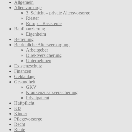
Allgemein
Altersvorsorge
3. Schicht – private Altersvorsorge
Riester
Rürup – Basisrente
Baufinanzierung
Eigenheim
Betreuung
Betriebliche Altersversorgung
Arbeitgeber
Direktversicherung
Unternehmen
Existenzschutz
Finanzen
Geldanlage
Gesundheit
GKV
Krankenzusatzversicherung
Privatpatient
Haftpflicht
Kfz
Kinder
Pflegevorsorge
Recht
Rente