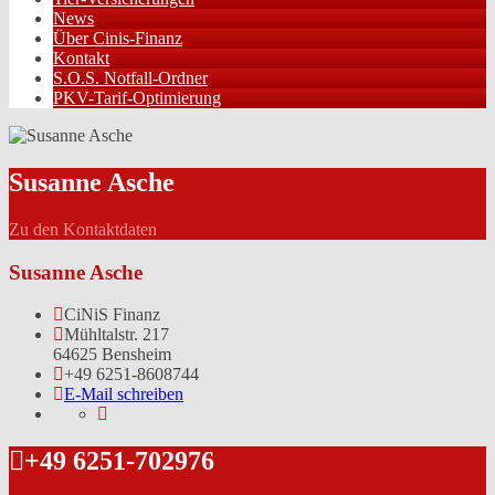
News
Über Cinis-Finanz
Kontakt
S.O.S. Notfall-Ordner
PKV-Tarif-Optimierung
Susanne Asche
Zu den Kontaktdaten
Susanne Asche
CiNiS Finanz
Mühltalstr. 217
64625 Bensheim
+49 6251-8608744
E-Mail schreiben
+49 6251-702976