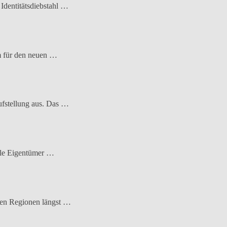
 Identitätsdiebstahl …
em für den neuen …
ufstellung aus. Das …
iele Eigentümer …
elen Regionen längst …