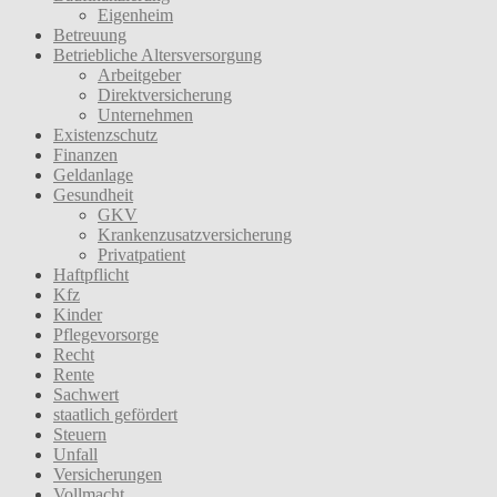
Eigenheim
Betreuung
Betriebliche Altersversorgung
Arbeitgeber
Direktversicherung
Unternehmen
Existenzschutz
Finanzen
Geldanlage
Gesundheit
GKV
Krankenzusatzversicherung
Privatpatient
Haftpflicht
Kfz
Kinder
Pflegevorsorge
Recht
Rente
Sachwert
staatlich gefördert
Steuern
Unfall
Versicherungen
Vollmacht