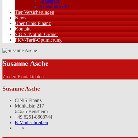
Tagesgeld
Konsumkredit
Tier-Versicherungen
News
Über Cinis-Finanz
Kontakt
S.O.S. Notfall-Ordner
PKV-Tarif-Optimierung
Susanne Asche
Zu den Kontaktdaten
Susanne Asche
CiNiS Finanz
Mühltalstr. 217
64625 Bensheim
+49 6251-8608744
E-Mail schreiben