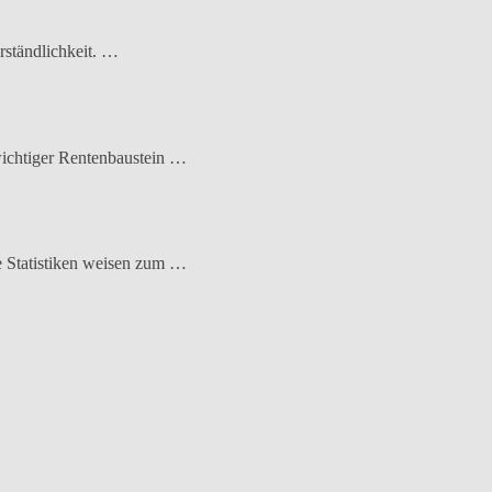
rständlichkeit. …
wichtiger Rentenbaustein …
e Statistiken weisen zum …