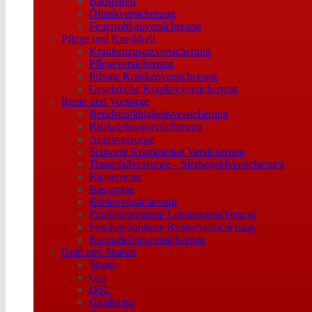
Bausparen
Öltankversicherung
Feuerrohbauversicherung
Pflege und Krankheit
Krankenzusatzversicherung
Pflegeversicherung
Private Krankenversicherung
Gesetzliche Krankenversicherung
Rente und Vorsorge
Berufs­unfähigkeitsversicherung
Risikolebensversicherung
Altersvorsorge
Schwere Krankheiten Versicherung
Trauerfallvorsorge – Sterbegeldversicherung
Riesterrente
Basisrente
Rentenversicherung
Fondsgebundene Lebensversicherung
Fondsgebundene Rentenversicherung
Kapitallebensversicherung
Geld und Sparen
Strom
Gas
DSL
Girokonto