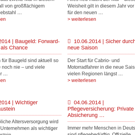
all von großflächigem
Weisheit gilt in diesem Jahr vor
diebstahl …
für den neuen …
sen
> weiterlesen
2014 | Baugeld: Forward-
10.06.2014 | Sicher durch
 als Chance
neue Saison
 für Baugeld sind aktuell so
Der Start für Cabrio- und
e noch nie – und viele
Motorradfahrer in die neue Saiso
er …
vielen Regionen längst …
sen
> weiterlesen
2014 | Wichtiger
04.06.2014 |
ustein
Pflegeversicherung: Private
Absicherung …
bliche Altersversorgung wird
Immer mehr Menschen in Deut
 Unternehmen als wichtiger
sind pflegebedürftig. Offizielle
stein …