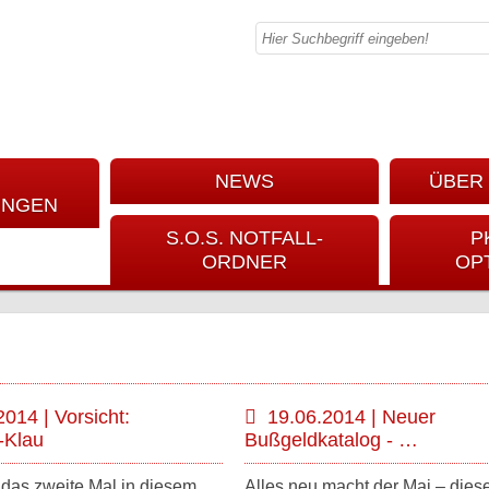
NEWS
ÜBER 
UNGEN
S.O.S. NOTFALL-
P
ORDNER
OP
2014 | Vorsicht:
19.06.2014 | Neuer
-Klau
Bußgeldkatalog - …
st das zweite Mal in diesem
Alles neu macht der Mai – dies