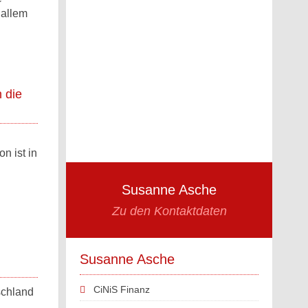
 allem
 die
n ist in
Susanne Asche
Zu den Kontaktdaten
Susanne Asche
CiNiS Finanz
schland