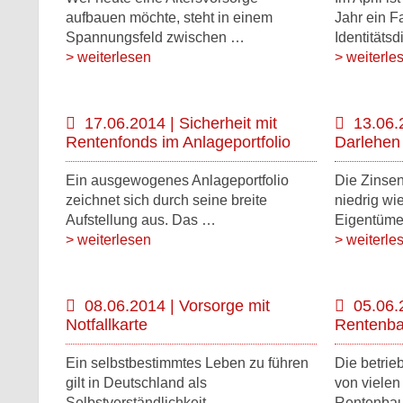
aufbauen möchte, steht in einem
Jahr ein F
Spannungsfeld zwischen …
Identitäts
> weiterlesen
> weiterle
17.06.2014 | Sicherheit mit
13.06.
Rentenfonds im Anlageportfolio
Darlehen
Ein ausgewogenes Anlageportfolio
Die Zinsen
zeichnet sich durch seine breite
niedrig wi
Aufstellung aus. Das …
Eigentüm
> weiterlesen
> weiterle
08.06.2014 | Vorsorge mit
05.06.
Notfallkarte
Rentenba
Ein selbstbestimmtes Leben zu führen
Die betrie
gilt in Deutschland als
von vielen
Selbstverständlichkeit. …
Rentenbau